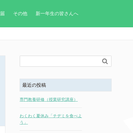
届
その他
新一年生の皆さんへ

最近の投稿
専門教養研修（授業研究講座）
わくわく夏休み「チヂミを食べよ
う」