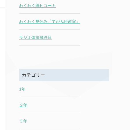
わくわく紙ヒコーキ
わくわく夏休み「てがみ絵教室」
ラジオ体操最終日
カテゴリー
1年
２年
３年