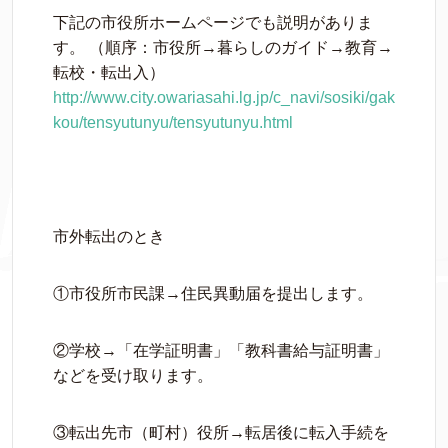
下記の市役所ホームページでも説明がありま
す。 （順序：市役所→暮らしのガイド→教育→
転校・転出入）
http://www.city.owariasahi.lg.jp/c_navi/sosiki/gak
kou/tensyutunyu/tensyutunyu.html
市外転出のとき
①市役所市民課→住民異動届を提出します。
②学校→「在学証明書」「教科書給与証明書」
などを受け取ります。
③転出先市（町村）役所→転居後に転入手続を