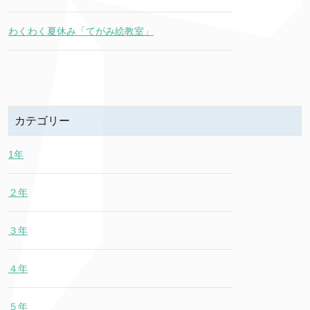
わくわく夏休み「てがみ絵教室」
カテゴリー
1年
２年
３年
４年
５年