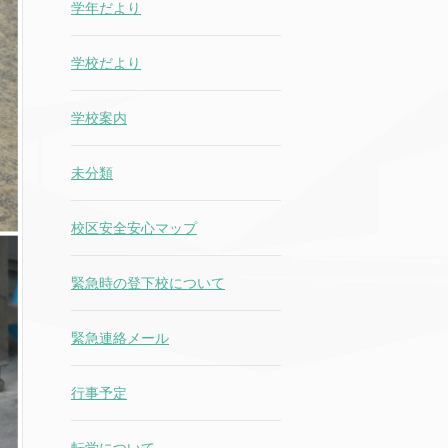
学年だより
学校だより
学校案内
未分類
校区安全安心マップ
緊急時の登下校について
緊急連絡メール
行事予定