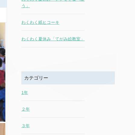
う」
わくわく紙ヒコーキ
わくわく夏休み「てがみ絵教室」
カテゴリー
1年
２年
３年