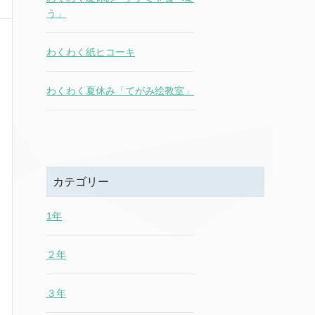
う」
わくわく紙ヒコーキ
わくわく夏休み「てがみ絵教室」
カテゴリー
1年
２年
３年