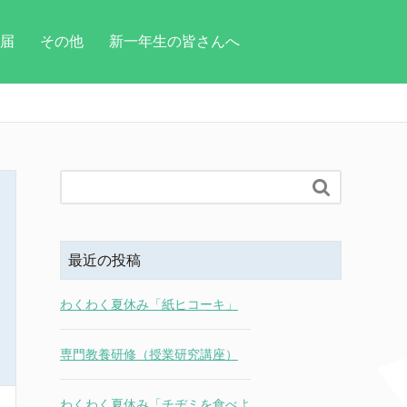
届
その他
新一年生の皆さんへ

最近の投稿
わくわく夏休み「紙ヒコーキ」
専門教養研修（授業研究講座）
わくわく夏休み「チヂミを食べよ