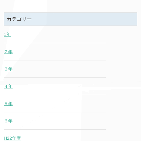
カテゴリー
1年
２年
３年
４年
５年
６年
H22年度