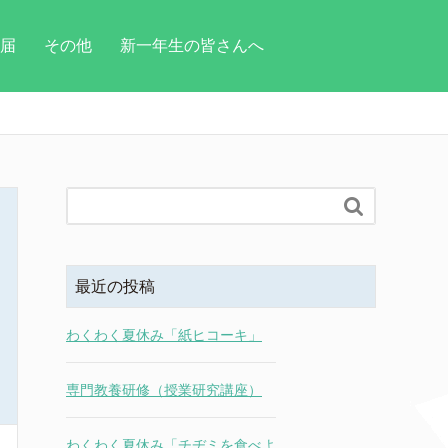
届
その他
新一年生の皆さんへ

最近の投稿
わくわく夏休み「紙ヒコーキ」
専門教養研修（授業研究講座）
わくわく夏休み「チヂミを食べよ