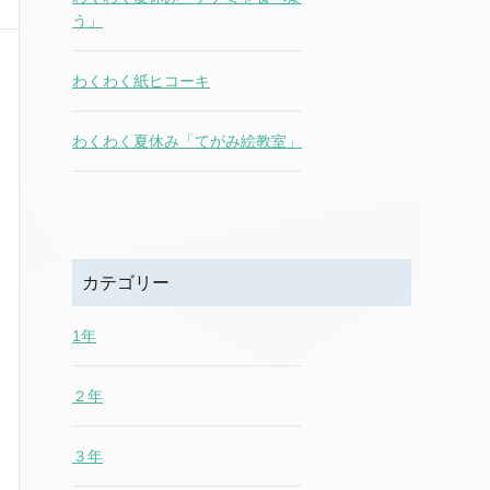
う」
わくわく紙ヒコーキ
わくわく夏休み「てがみ絵教室」
カテゴリー
1年
２年
３年