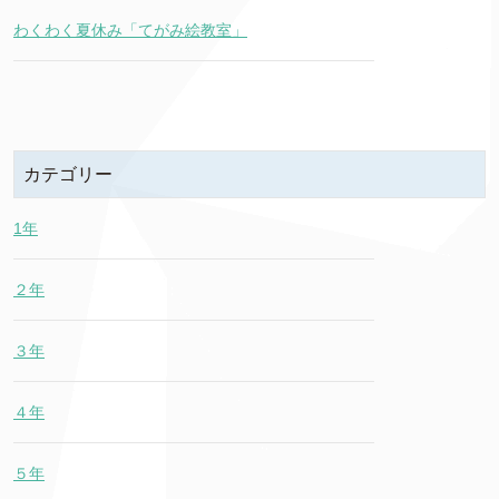
わくわく夏休み「てがみ絵教室」
カテゴリー
1年
２年
３年
４年
５年