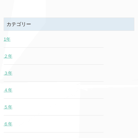
カテゴリー
1年
２年
３年
４年
５年
６年