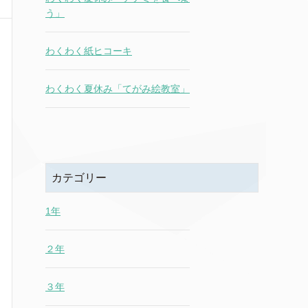
う」
わくわく紙ヒコーキ
わくわく夏休み「てがみ絵教室」
カテゴリー
1年
２年
３年