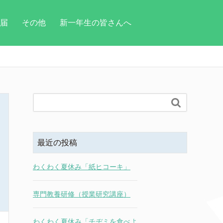
届
その他
新一年生の皆さんへ

最近の投稿
わくわく夏休み「紙ヒコーキ」
専門教養研修（授業研究講座）
わくわく夏休み「チヂミを食べよ