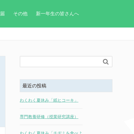
届
その他
新一年生の皆さんへ

最近の投稿
わくわく夏休み「紙ヒコーキ」
専門教養研修（授業研究講座）
わくわく夏休み「チヂミを食べよ