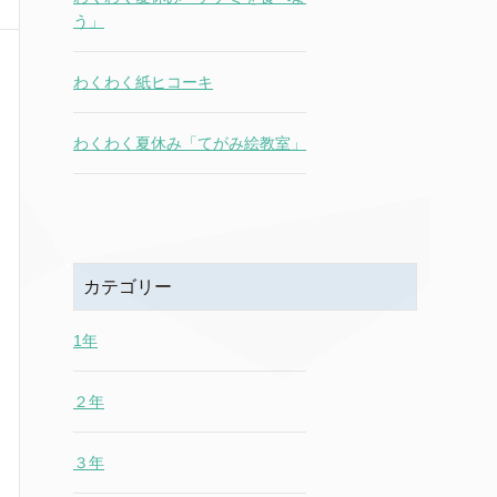
う」
わくわく紙ヒコーキ
わくわく夏休み「てがみ絵教室」
カテゴリー
1年
２年
３年