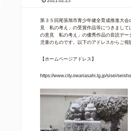
2021.02.25
第３５回尾張旭市青少年健全育成推進大会
見 私の考え」の受賞作品等につきまして
の意見 私の考え」の優秀作品の音読デー
児童のものです。以下のアドレスからご視
【ホームページアドレス】
https://www.city.owariasahi.lg.jp/sisei/seis