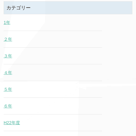
カテゴリー
1年
２年
３年
４年
５年
６年
H22年度