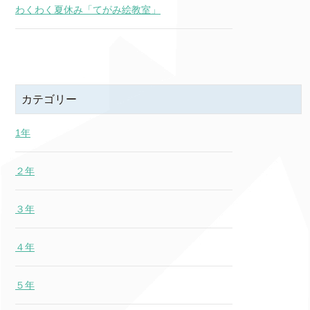
わくわく夏休み「てがみ絵教室」
カテゴリー
1年
２年
３年
４年
５年