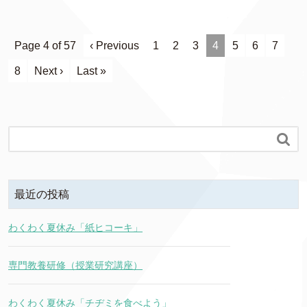
Page 4 of 57
‹ Previous
1
2
3
4
5
6
7
8
Next ›
Last »

最近の投稿
わくわく夏休み「紙ヒコーキ」
専門教養研修（授業研究講座）
わくわく夏休み「チヂミを食べよう」