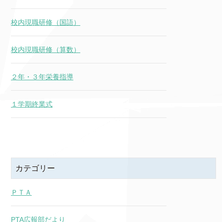
校内現職研修（国語）
校内現職研修（算数）
２年・３年栄養指導
１学期終業式
カテゴリー
ＰＴＡ
PTA広報部だより