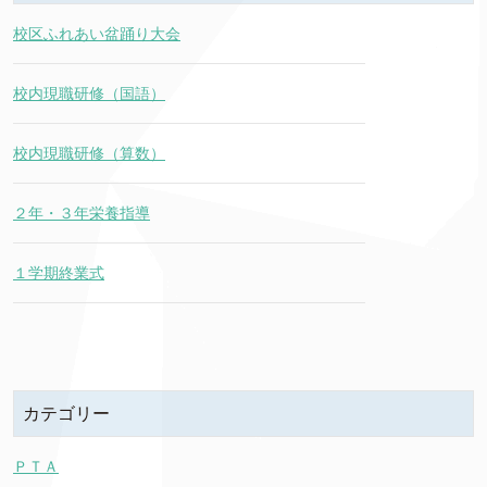
校区ふれあい盆踊り大会
校内現職研修（国語）
校内現職研修（算数）
２年・３年栄養指導
１学期終業式
カテゴリー
ＰＴＡ