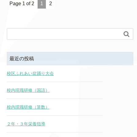
Page 1 of 2
1
2

最近の投稿
校区ふれあい盆踊り大会
校内現職研修（国語）
校内現職研修（算数）
２年・３年栄養指導