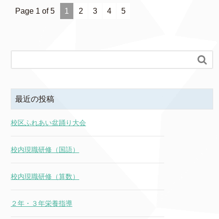
Page 1 of 5
1
2
3
4
5

最近の投稿
校区ふれあい盆踊り大会
校内現職研修（国語）
校内現職研修（算数）
２年・３年栄養指導