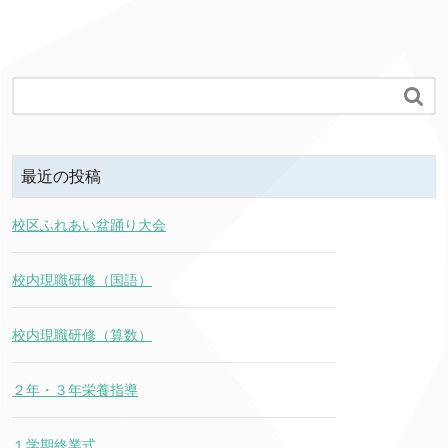

最近の投稿
校区ふれあい盆踊り大会
校内現職研修（国語）
校内現職研修（算数）
２年・３年栄養指導
１学期終業式