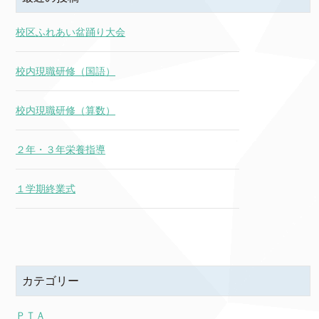
校区ふれあい盆踊り大会
校内現職研修（国語）
校内現職研修（算数）
２年・３年栄養指導
１学期終業式
カテゴリー
ＰＴＡ