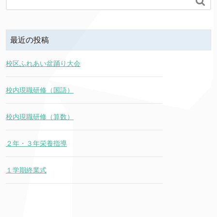

最近の投稿
校区ふれあい盆踊り大会
校内現職研修（国語）
校内現職研修（算数）
２年・３年栄養指導
１学期終業式