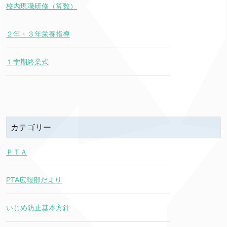
校内現職研修（算数）
２年・３年栄養指導
１学期終業式
カテゴリー
ＰＴＡ
PTA広報部だより
いじめ防止基本方針