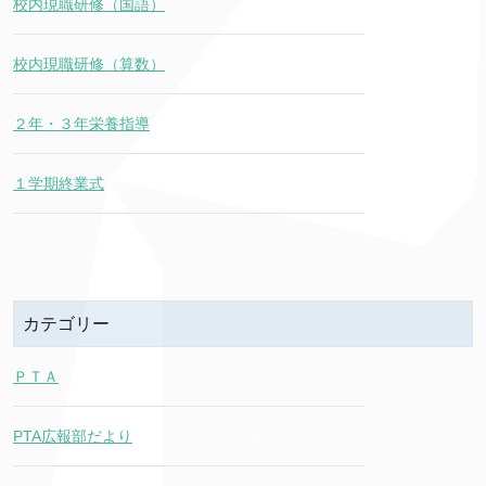
校内現職研修（国語）
校内現職研修（算数）
２年・３年栄養指導
１学期終業式
カテゴリー
ＰＴＡ
PTA広報部だより