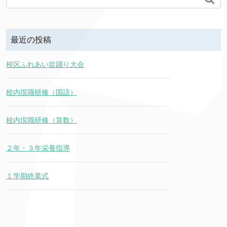
最近の投稿
校区ふれあい盆踊り大会
校内現職研修（国語）
校内現職研修（算数）
２年・３年栄養指導
１学期終業式