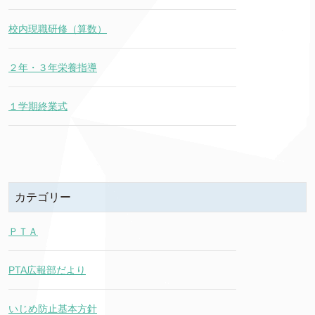
校内現職研修（算数）
２年・３年栄養指導
１学期終業式
カテゴリー
ＰＴＡ
PTA広報部だより
いじめ防止基本方針