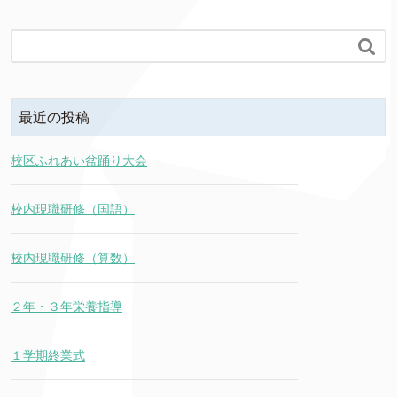

最近の投稿
校区ふれあい盆踊り大会
校内現職研修（国語）
校内現職研修（算数）
２年・３年栄養指導
１学期終業式