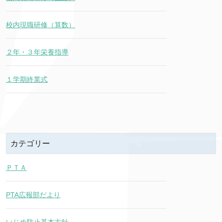
校内現職研修（算数）
２年・３年栄養指導
１学期終業式
カテゴリー
ＰＴＡ
PTA広報部だより