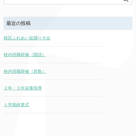
最近の投稿
校区ふれあい盆踊り大会
校内現職研修（国語）
校内現職研修（算数）
２年・３年栄養指導
１学期終業式