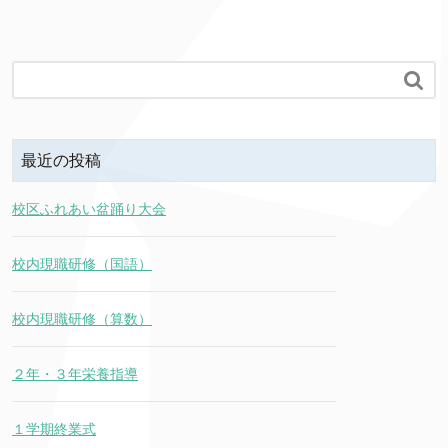

最近の投稿
校区ふれあい盆踊り大会
校内現職研修（国語）
校内現職研修（算数）
２年・３年栄養指導
１学期終業式