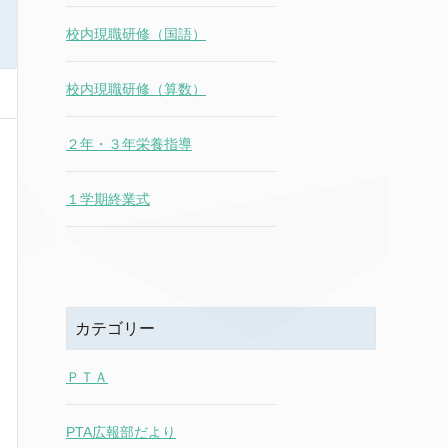
校内現職研修（国語）
校内現職研修（算数）
２年・３年栄養指導
１学期終業式
カテゴリー
ＰＴＡ
PTA広報部だより