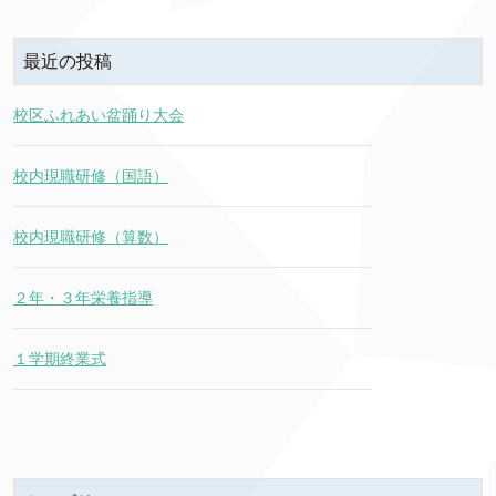
最近の投稿
校区ふれあい盆踊り大会
校内現職研修（国語）
校内現職研修（算数）
２年・３年栄養指導
１学期終業式