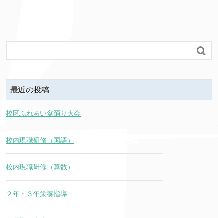

最近の投稿
校区ふれあい盆踊り大会
校内現職研修（国語）
校内現職研修（算数）
２年・３年栄養指導