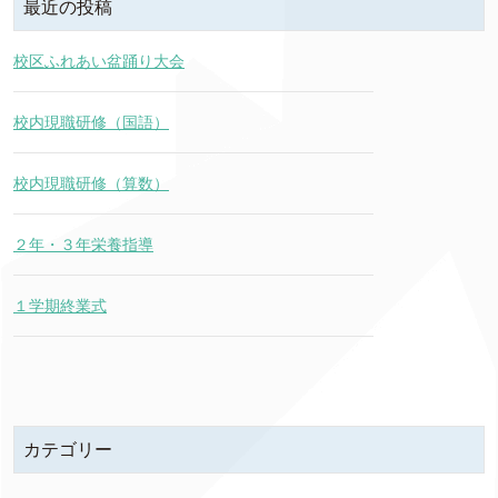
最近の投稿
校区ふれあい盆踊り大会
校内現職研修（国語）
校内現職研修（算数）
２年・３年栄養指導
１学期終業式
カテゴリー