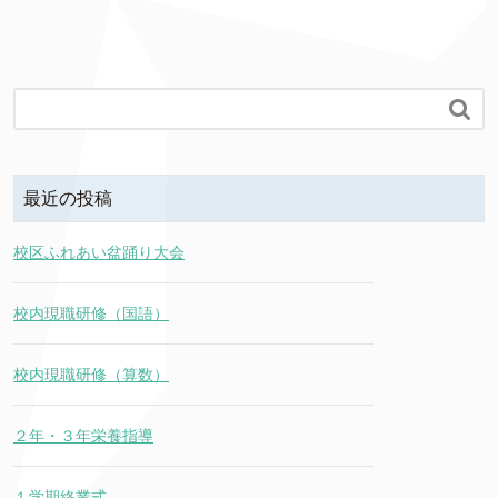

最近の投稿
校区ふれあい盆踊り大会
校内現職研修（国語）
校内現職研修（算数）
２年・３年栄養指導
１学期終業式