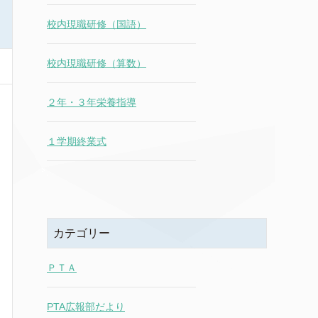
校内現職研修（国語）
校内現職研修（算数）
２年・３年栄養指導
１学期終業式
カテゴリー
ＰＴＡ
PTA広報部だより