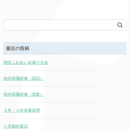

最近の投稿
校区ふれあい盆踊り大会
校内現職研修（国語）
校内現職研修（算数）
２年・３年栄養指導
１学期終業式