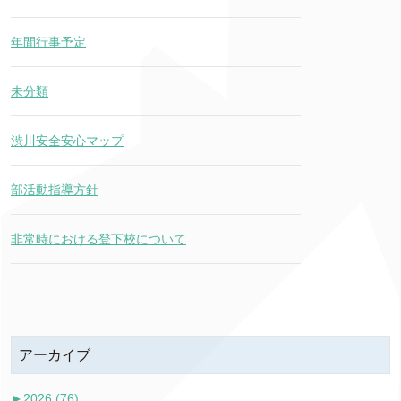
年間行事予定
未分類
渋川安全安心マップ
部活動指導方針
非常時における登下校について
アーカイブ
►
2026 (76)