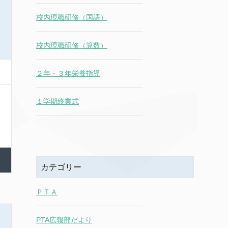
校内現職研修（国語）
校内現職研修（算数）
２年・３年栄養指導
１学期終業式
カテゴリー
ＰＴＡ
PTA広報部だより