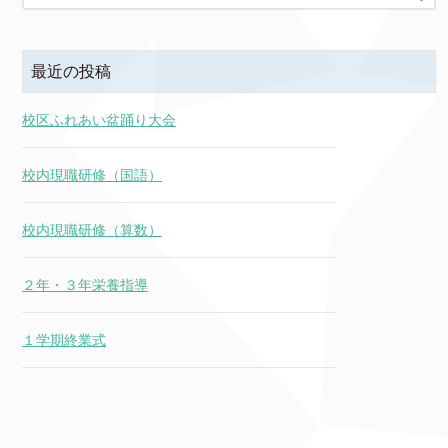
最近の投稿
校区ふれあい盆踊り大会
校内現職研修（国語）
校内現職研修（算数）
２年・３年栄養指導
１学期終業式