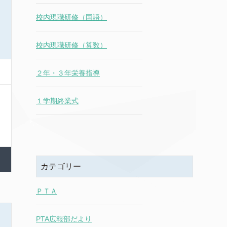
校内現職研修（国語）
校内現職研修（算数）
２年・３年栄養指導
１学期終業式
カテゴリー
ＰＴＡ
PTA広報部だより