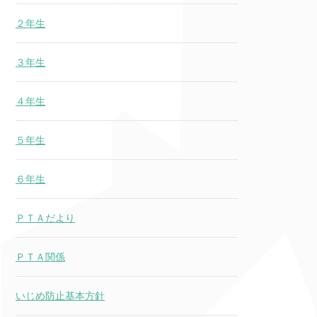
２年生
３年生
４年生
５年生
６年生
ＰＴＡだより
ＰＴＡ関係
いじめ防止基本方針