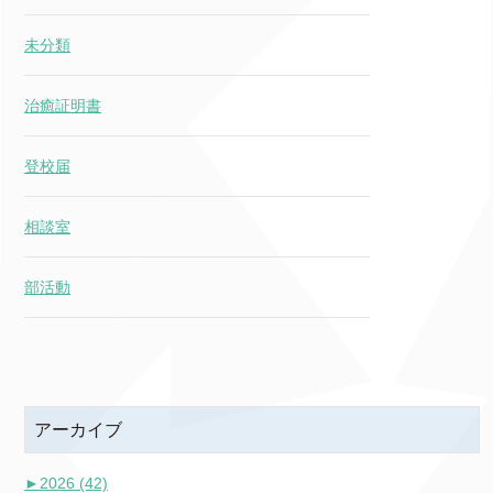
未分類
治癒証明書
登校届
相談室
部活動
アーカイブ
►
2026 (42)