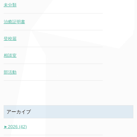
未分類
治癒証明書
登校届
相談室
部活動
アーカイブ
►
2026 (42)