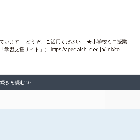
ています。 どうぞ、ご活用ください！ ★小学校ミニ授業
） https://apec.aichi-c.ed.jp/link/co
続きを読む ≫