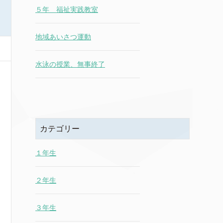
５年 福祉実践教室
地域あいさつ運動
水泳の授業、無事終了
カテゴリー
１年生
２年生
３年生