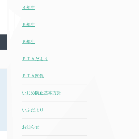
４年生
５年生
６年生
ＰＴＡだより
ＰＴＡ関係
いじめ防止基本方針
いふだより
お知らせ