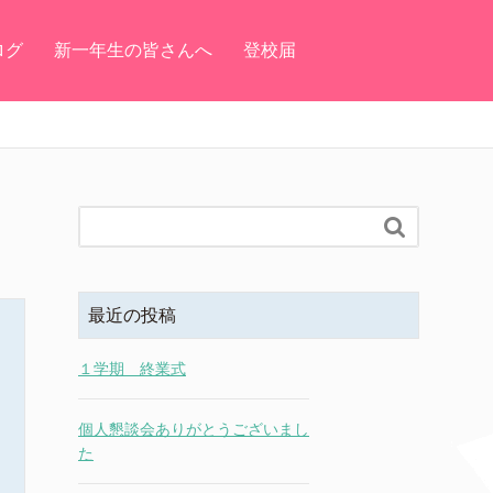
ログ
新一年生の皆さんへ
登校届

最近の投稿
１学期 終業式
個人懇談会ありがとうございまし
た