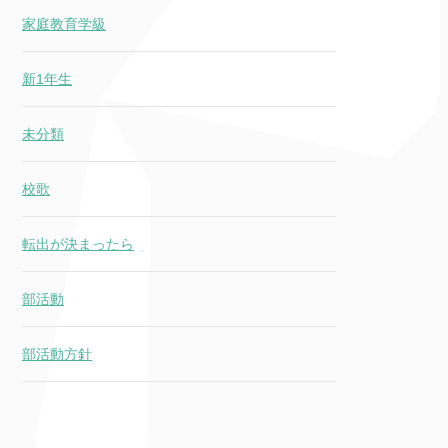
家庭教育学級
新1年生
未分類
校歌
転出が決まったら
部活動
部活動方針