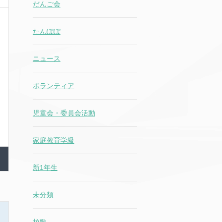
だんご会
たんぽぽ
ニュース
ボランティア
児童会・委員会活動
家庭教育学級
新1年生
未分類