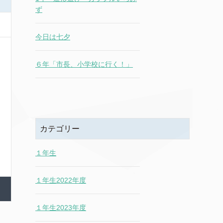
ず
今日は七夕
６年「市長、小学校に行く！」
カテゴリー
１年生
１年生2022年度
１年生2023年度