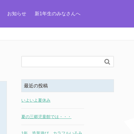
お知らせ
新1年生のみなさんへ

最近の投稿
いよいよ夏休み
夏の三郷児童館では・・・
1年 造形遊び カラフルいろみ