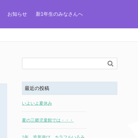
お知らせ
新1年生のみなさんへ

最近の投稿
いよいよ夏休み
夏の三郷児童館では・・・
1年 造形遊び カラフルいろみ