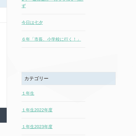
ず
今日は七夕
６年「市長、小学校に行く！」
カテゴリー
１年生
１年生2022年度
１年生2023年度