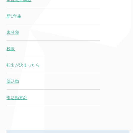
新1年生
未分類
校歌
転出が決まったら
部活動
部活動方針