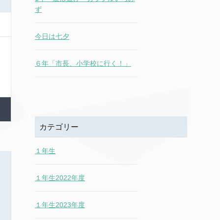
ず
今日は七夕
６年「市長、小学校に行く！」
カテゴリー
１年生
１年生2022年度
１年生2023年度