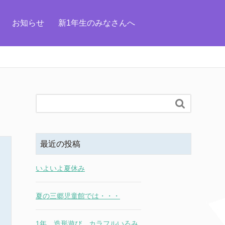
お知らせ
新1年生のみなさんへ

最近の投稿
いよいよ夏休み
夏の三郷児童館では・・・
1年 造形遊び カラフルいろみ