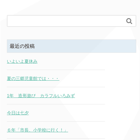

最近の投稿
いよいよ夏休み
夏の三郷児童館では・・・
1年 造形遊び カラフルいろみず
今日は七夕
６年「市長、小学校に行く！」