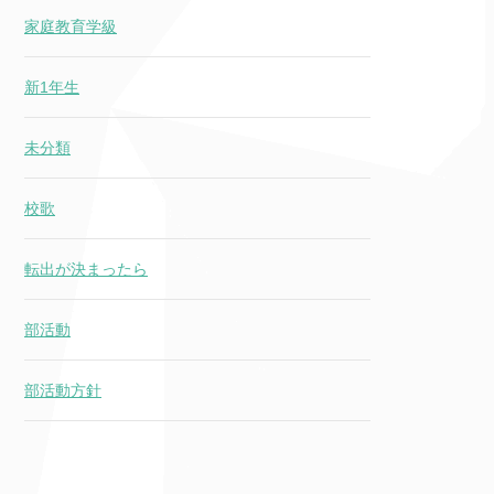
家庭教育学級
新1年生
未分類
校歌
転出が決まったら
部活動
部活動方針